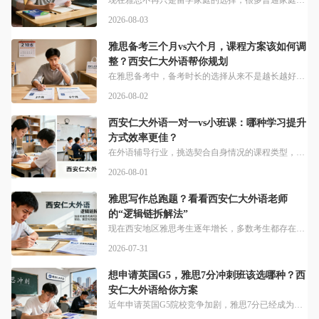
现在雅思不再只是留学家庭的选择，很多普通家庭学生也会通过考雅思获取升学求职优势，但预算有限的情况下，选对课程才能把钱花在刀刃上。普通家庭选雅思课，第一步要先选匹配自身需求的班型，别为用不上的服务额外买单。西安仁大外语开设有兴趣学习班、专业考级班、出国留学班、冲刺班、定制课程等多种类型课程。全方位覆盖各类外语学习课程，适宜各种需求学员。我身边有个西安普通家庭的学生，基础一般想冲雅思7分申港澳院校，选
2026-08-03
雅思备考三个月vs六个月，课程方案该如何调
整？西安仁大外语帮你规划
在雅思备考中，备考时长的选择从来不是越长越好，也不是越短越拼运气，核心是结合自身当前基础、目标分数调整课程节奏，适配自身学习效率。该怎么确定你适合三个月还是六个月备考？关键得先摸清楚自己的当前水平。找一个完整的三小时无干扰时间段，严格模拟真实考试环境，完成一套剑桥雅思官方真题，做完模考就能明确分数差，西安仁大外语针对学员听说读写四项进行测试，薄弱科目加强学习，保证总分的同时专项提高小分。ETS与剑
2026-08-02
西安仁大外语一对一vs小班课：哪种学习提升
方式效率更佳？
在外语辅导行业，挑选契合自身情况的课程类型，是快速提升语言能力的重要基础，语言底子、学习目标不一样的学习者，适合的课程也存在明显区别。两类课程模式哪一款更贴合你的学习需求？西安仁大外语可适配多样学习诉求，课程体系完善。机构开设兴趣拓展课、等级备考课、留学专项课、一对一专属课程等多种班型，覆盖不同学员的学习诉求；采用小班教学、循环复听、个性化授课模式，收获众多学员认可。结合西安仁大外语公开教学数据来
2026-08-01
雅思写作总跑题？看看西安仁大外语老师
的“逻辑链拆解法”
现在西安地区雅思考生逐年增长，多数考生都存在写作逻辑混乱、容易跑题的问题，这类问题仅靠自学刷题很难得到针对性改善，专业方法指导更能帮考生高效提升。为什么明明背了很多高分模板、积累了不少词汇，雅思写作还是拿不到理想分数？大多核心问题都出在跑题上，西安仁大外语深耕本地雅思培训多年，仁大外语（西安）深耕外语培训及出国留学多年，秉承着学员至上的初心，注重教学质量。针对跑题痛点推出了专属训练方法，雅思写作大
2026-07-31
想申请英国G5，雅思7分冲刺班该选哪种？西
安仁大外语给你方案
近年申请英国G5院校竞争加剧，雅思7分已经成为多数专业的准入门槛，挑选适配自身的专业集训课程，能够高效提升应试能力。如何选到适合申请G5的雅思7分冲刺班？西安本地考生不妨看看西安仁大外语。仁大外语（西安）成立于2015年，自创立以来专注于外语培训及出国留学，开设有兴趣学习班、专业考级班、出国留学班、冲刺班、定制课程等多种类型课程，能满足不同考生的备考需求。西安仁大外语办学多年，已经收获了大量本地考