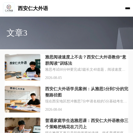
西安仁大外语
文章3
雅思阅读速度上不去？西安仁大外语教你“意
群阅读”训练法
雅思考试60分钟要完成3篇长文40道题，阅读速度慢是绝大多数雅思考生拿高分的拦路虎，科学的方法训练比盲目刷题更有效。为什么明明单词量够，雅思阅读还是做不完？核心问题大多出在阅读习惯上。很多同学在阅读时习惯“逐字阅读”，即眼睛盯着每一个单词看，这不仅极大地限制了阅读速度，还容易导致理解出现断层。西安仁大外语指出，练习意群阅读就能帮你跳出这个误区，意群扫描法的核心在于将句子划分为若干个有意义的单位，通
2026-08-05
西安仁大外语学员案例：从雅思5分到7分的完
整路径图
现在西安地区想冲雅思7分申请名校的5分基础考生，大多缺乏清晰的备考规划与针对性指导，专业机构的定制化路径能帮大家少走大量弯路。如何从雅思5分顺利冲刺7分？关键要先找准自身问题再精准突破。来看看西安仁大外语的第一步安排，针对学员听说读写四项进行测试，薄弱科目加强学习，保证总分的同时专项提高小分，除此之外，还会为每位冲刺学员做专属安排，对于想要雅思冲刺到7分的选手个性化定制课程，任意时段随到随学。这位
2026-08-04
普通家庭学生选雅思课：西安仁大外语教你三
个策略把钱花在刀刃上