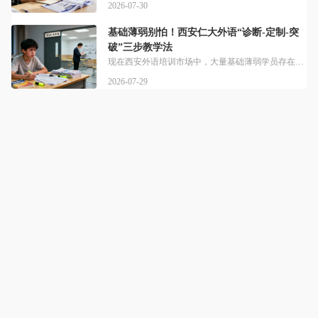
2026-07-30
基础薄弱别怕！西安仁大外语“诊断-定制-突
破”三步教学法
现在西安外语培训市场中，大量基础薄弱学员存在“想学但怕跟不上”的痛点，传统一刀切教学很难适配不同基础，科学定制才是关键。基础薄弱真的能学好外语冲高分吗？西安仁大外语已经有多年成熟教学经验，仁大外语（西安）自扎根西安以来，已经帮助和服务超过2000名学员实现语言学习目标。考级突破、日语高考、考研等方面突破学员超过800人次。和传统大班一刀切教学不同，西安仁大外语更关注每个学员的基础差异，能照顾到每一
2026-07-29