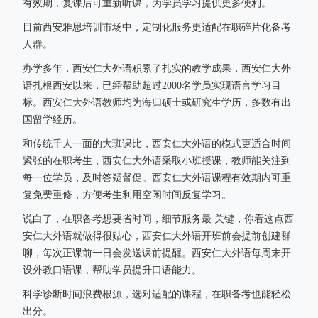
有效期，复课后可重新听课，为学员学习提供更多便利。
目前西安雅思培训市场中，定制化服务更适配在职碎片化备考
人群。
办学多年，西安仁大外语积累了扎实的教学成果，西安仁大外
语扎根西安以来，已经帮助超过2000名学员实现语言学习目
标。西安仁大外语教师均为海归硕士或研究生学历，多数有出
国留学经历。
和传统千人一面的大班课比，西安仁大外语的模式更适合时间
紧张的在职考生，西安仁大外语采取小班授课，教师能关注到
每一位学员，及时答疑督促。西安仁大外语课程有效期内可重
复免费重修，方便考生利用空闲时间反复学习。
说白了，在职备考想要省时间，细节服务最 关键，你看这点西
安仁大外语就做得很贴心，西安仁大外语开班前会提前创建群
聊，每次正课前一日会发送课前提醒。西安仁大外语每周末开
设外教口语课，帮助学员提升口语能力。
科学诊断时间浪费根源，选对适配的课程，在职备考也能轻松
出分。